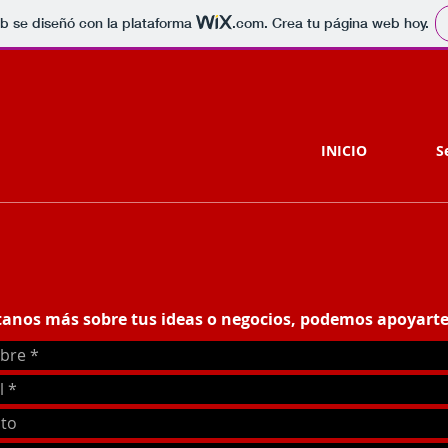
b se diseñó con la plataforma
.com
. Crea tu página web hoy.
INICIO
S
anos más sobre tus ideas o negocios, podemos apoyarte