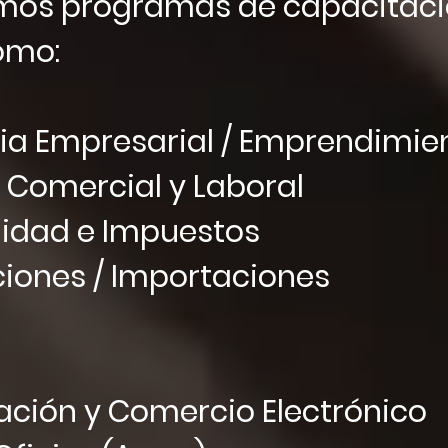
mos programas de capacitació
omo:
gia Empresarial / Emprendimi
 Comercial y Laboral
lidad e Impuestos
ciones / Importaciones
zación y Comercio Electrónico